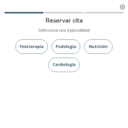
Reservar cita
Selecciona una especialidad
Fisioterapia
Podología
Nutrición
Cardiología
Contamos con un equipo de expertos en
fisioterapia, podología, cardiología, medicina
deportiva y nutrición.
¡Pide una cita ahora!