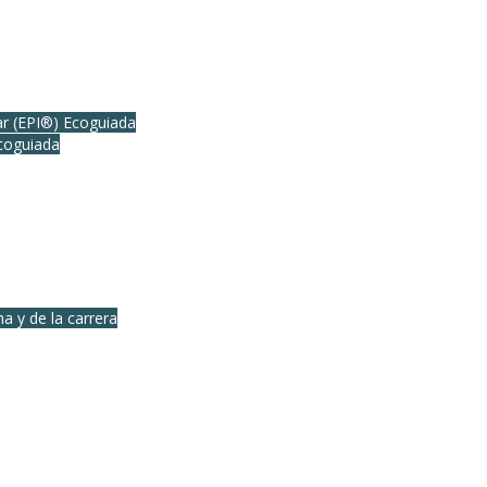
lar (EPI®) Ecoguiada
coguiada
a y de la carrera