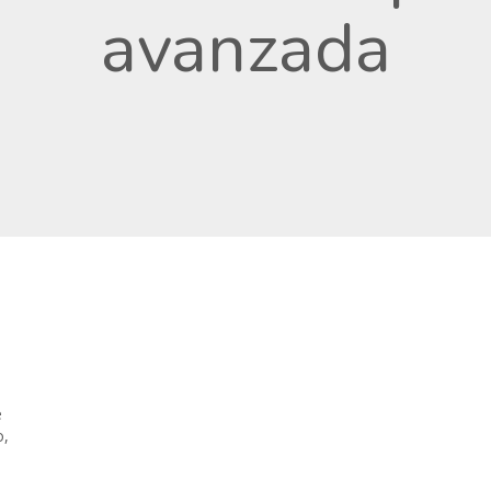
avanzada
s
e
o,