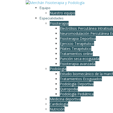
Equipo
Nuestro equipo
Especialidades
Fisioterapia
Electrólisis Percutánea Intratisu
Neuromodulación Percutánea E
Fisioterapia Deportiva
Ejercicio Terapéutico
Pilates Terapéutico
Tratamientos online
Punción seca ecoguiada
Fisioterapia avanzada
Podología
Estudio biomecánico de la march
Tratamientos Ecoguiados
Podología Deportiva
Quiropodia
Podología Pediátrica
Medicina deportiva
Cardiología
Nutrición