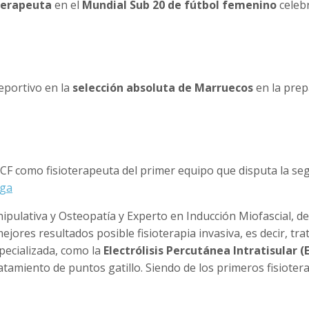
terapeuta
en el
Mundial Sub 20
de fútbol
femenino
celeb
eportivo en la
selección absoluta de Marruecos
en la prep
F como fisioterapeuta del primer equipo que disputa la seg
ega
anipulativa y Osteopatía y Experto en Inducción Miofascial, 
mejores resultados posible fisioterapia invasiva, es decir, 
pecializada, como la
Electrólisis Percutánea Intratisular
ratamiento de puntos gatillo. Siendo de los primeros fisiote