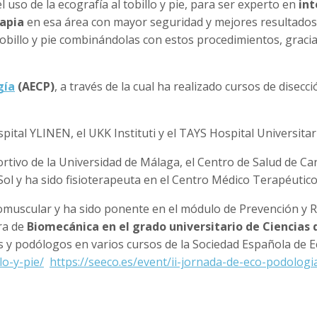
so de la ecografía al tobillo y pie, para ser experto en
int
rapia
en esa área con mayor seguridad y mejores resultados a
n tobillo y pie combinándolas con estos procedimientos, graci
gía
(AECP)
, a través de la cual ha realizado cursos de disecc
pital YLINEN, el UKK Instituti y el TAYS Hospital Universit
ortivo de la Universidad de Málaga, el Centro de Salud de Car
l Sol y ha sido fisioterapeuta en el Centro Médico Terapéutic
muscular y ha sido ponente en el módulo de Prevención y Re
ura de
Biomecánica en el grado universitario de Ciencias 
s y podólogos en varios cursos de la Sociedad Española de Ec
lo-y-pie/
https://seeco.es/event/ii-jornada-de-eco-podologi