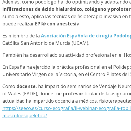
Además, como podólogo ha ido optimizando y adaptando el u
infiltraciones de ácido hialurónico, colágeno y prolote
suma a esto, aplica las técnicas de fisioterapia invasiva e
puede realizar
EPI® con anestesia
.
Es miembro de la
Asociación Española de cirugía Podolo
Católica San Antonio de Murcia (UCAM).
También ha desarrollado su actividad profesional en el Hos
En España ha ejercido la práctica profesional en el Polidep
Universitario Virgen de la Victoria, en el Centro Pilates de
Como
docente
, ha impartido seminarios de Vendaje Neuro
of Wales (EADE), donde fue
profesor
titular de la asignat
actualidad ha impartido docencia a médicos, fisioterapeuta
https://seeco.es/curso-ecografia/ii-webinar-ecografia-tobil
musculoesqueletica/